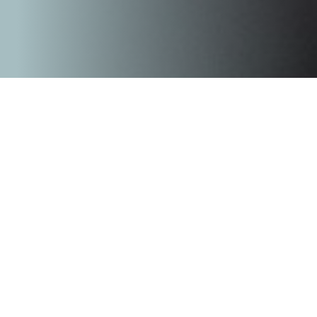
Pourquoi arrêter de boire de l’alcool ?
Notre traitement d’auriculothérapie au laser pour traiter l’alcoolisme
apporte de nombreux bienfaits pour la santé physique, psychologique et
les relations sociales des patients. En stoppant la consommation
d’alcool, ils prennent le contrôle de leur corps et évitent des risques
graves pour leur santé. En effet, l’alcool peut être toxique pour l’organisme