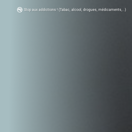
Stop aux addictions ! (Tabac, alcool, drogues, médicaments,...)