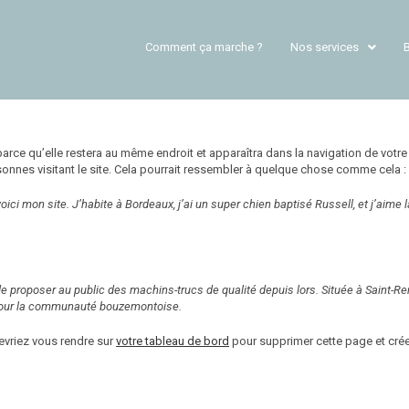
Comment ça marche ?
Nos services
parce qu’elle restera au même endroit et apparaîtra dans la navigation de votre
nnes visitant le site. Cela pourrait ressembler à quelque chose comme cela :
oici mon site. J’habite à Bordeaux, j’ai un super chien baptisé Russell, et j’aime 
de proposer au public des machins-trucs de qualité depuis lors. Située à Saint
 pour la communauté bouzemontoise.
devriez vous rendre sur
votre tableau de bord
pour supprimer cette page et cré