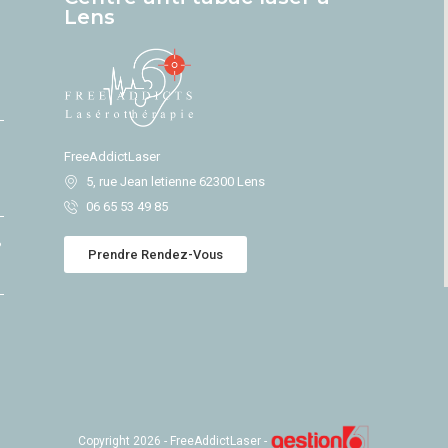
Lens
FreeAddictLaser
5, rue Jean letienne 62300 Lens
06 65 53 49 85
?
Prendre Rendez-Vous
Copyright 2026 - FreeAddictLaser -