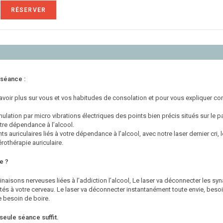
RÉSERVER
séance :
 savoir plus sur vous et vos habitudes de consolation et pour vous expliquer 
mulation par micro vibrations électriques des points bien précis situés sur le pavi
otre dépendance à l’alcool.
ts auriculaires liés à votre dépendance à l’alcool, avec notre laser dernier cri, 
rothérapie auriculaire.
e ?
inaisons nerveuses liées à l’addiction l’alcool, Le laser va déconnecter les sy
s à votre cerveau. Le laser va déconnecter instantanément toute envie, bes
e besoin de boire.
seule séance suffit.