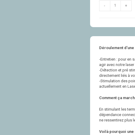
-
+
Déroulement d’une 
-Entretien : pour en
agir avec notre laser
-Détection et pré sti
directement liés à v
-Stimulation des poin
actuellement en Lasé
Comment ça march
En stimulant les term
dépendance connecté
ne ressentirez plus l
Voilà pourquoi une 