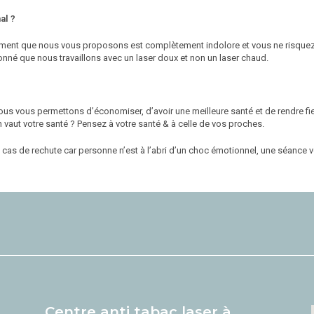
al ?
itement que nous vous proposons est complètement indolore et vous ne risque
nné que nous travaillons avec un laser doux et non un laser chaud.
ous vous permettons d’économiser, d’avoir une meilleure santé et de rendre fi
n vaut votre santé ? Pensez à votre santé & à celle de vos proches.
n cas de rechute car personne n’est à l’abri d’un choc émotionnel, une séance v
Centre anti tabac laser à