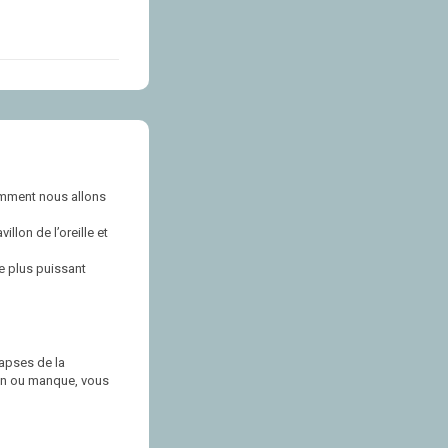
comment nous allons
llon de l’oreille et
le plus puissant
napses de la
oin ou manque, vous