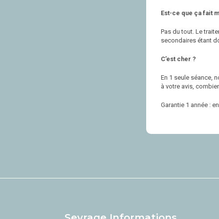
Est-ce que ça fait m
Pas du tout. Le tra
secondaires étant do
C’est cher ?
En 1 seule séance, n
à votre avis, combie
Garantie 1 année : e
Sevrage Informations